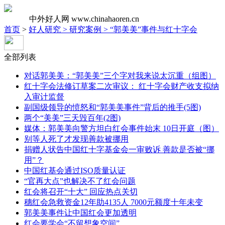
中外好人网
www.chinahaoren.cn
首页
>
好人研究 >
研究案例 >
“郭美美”事件与红十字会
全部列表
对话郭美美：“郭美美”三个字对我来说太沉重（组图）
红十字会法修订草案二次审议： 红十字会财产收支拟纳
入审计监督
副国级领导的愤怒和“郭美美事件”背后的推手(5图)
两个“美美”三天毁百年(2图)
媒体：郭美美向警方坦白红会事件始末 10日开庭（图）
别等人死了才发现善款被挪用
捐赠人状告中国红十字基金会一审败诉 善款是否被“挪
用”？
中国红基会通过ISO质量认证
“官再大点”也解决不了红会问题
红会将召开“十大” 回应热点关切
穗红会急救资金12年助4135人 7000元额度十年未变
郭美美事件让中国红会更加透明
红会要学会“不留想象空间”