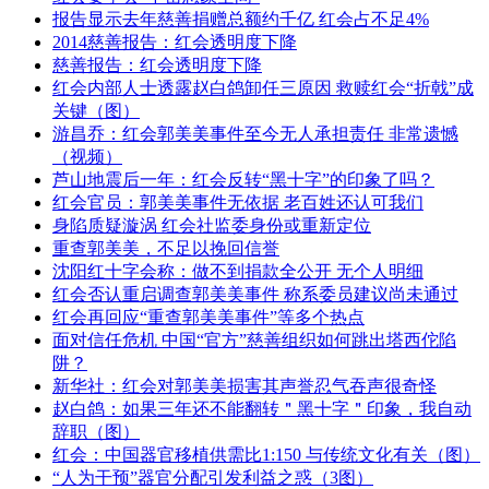
报告显示去年慈善捐赠总额约千亿 红会占不足4%
2014慈善报告：红会透明度下降
慈善报告：红会透明度下降
红会内部人士透露赵白鸽卸任三原因 救赎红会“折戟”成
关键（图）
游昌乔：红会郭美美事件至今无人承担责任 非常遗憾
（视频）
芦山地震后一年：红会反转“黑十字”的印象了吗？
红会官员：郭美美事件无依据 老百姓还认可我们
身陷质疑漩涡 红会社监委身份或重新定位
重查郭美美，不足以挽回信誉
沈阳红十字会称：做不到捐款全公开 无个人明细
红会否认重启调查郭美美事件 称系委员建议尚未通过
红会再回应“重查郭美美事件”等多个热点
面对信任危机 中国“官方”慈善组织如何跳出塔西佗陷
阱？
新华社：红会对郭美美损害其声誉忍气吞声很奇怪
赵白鸽：如果三年还不能翻转＂黑十字＂印象，我自动
辞职（图）
红会：中国器官移植供需比1:150 与传统文化有关（图）
“人为干预”器官分配引发利益之惑（3图）