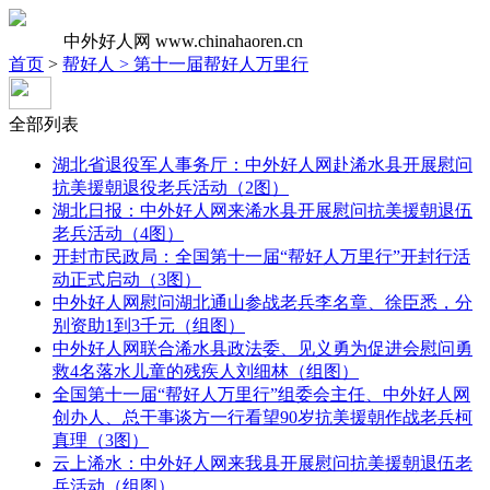
中外好人网
www.chinahaoren.cn
首页
>
帮好人 >
第十一届帮好人万里行
全部列表
湖北省退役军人事务厅：中外好人网赴浠水县开展慰问
抗美援朝退役老兵活动（2图）
湖北日报：中外好人网来浠水县开展慰问抗美援朝退伍
老兵活动（4图）
开封市民政局：全国第十一届“帮好人万里行”开封行活
动正式启动（3图）
中外好人网慰问湖北通山参战老兵李名章、徐臣悉，分
别资助1到3千元（组图）
中外好人网联合浠水县政法委、见义勇为促进会慰问勇
救4名落水儿童的残疾人刘细林（组图）
全国第十一届“帮好人万里行”组委会主任、中外好人网
创办人、总干事谈方一行看望90岁抗美援朝作战老兵柯
真理（3图）
云上浠水：中外好人网来我县开展慰问抗美援朝退伍老
兵活动（组图）