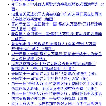
今日头条：中外好人网鄂州办事处授牌仪式圆满举办（2
图）
湖北省关爱退役军人协会联合中外好人网开展走访慰问
抗美援朝老兵活动（组图）
开封示范区：全国第十一届“帮好人万里行”开封行活动
正式启动（2图）
映象网：全国第十一届“帮好人万里行”开封行正式启动
（组图）
香城都市报：致敬老兵 慰问好人 | 全国“帮好人万里
行”活动走进咸宁（组图）
咸宁日报：全国“帮好人万里行”活动走进咸宁，为老兵
送去冬日温暖（2图）
民革常德市委会 中外好人网联合开展慰问抗战老兵
暨“博爱·大手牵小手”助学活动（组图）
全国第十一届“帮好人万里行”活动爱心捐赠榜（图）
全国第十一届“帮好人万里行”活动总方案（图）
第十一届“帮好人万里行”惠来之行：慰问受习主席接见
的患癌救人教师、全国见义勇为模范柯石磷（组图）
第十一届“帮好人万里行”惠来之行：慰问受毛主席接见
的抗美援越67处负伤、一等功臣陈镇辉（组图）
武汉工程大学：我校参加中外好人网十五周年庆典暨全