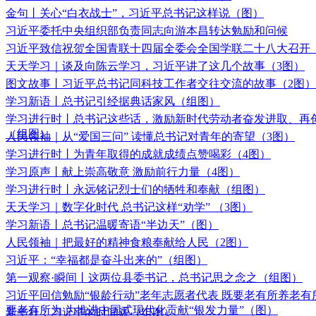
金句丨关心“白衣战士”，习近平总书记这样说（图）
习近平委托中央组织部负责同志向游本昌转达勉励和问候
习近平致信祝贺全国青联十四届全委会全国学联二十八大召开
天天学习｜谈及向陈云学习，习近平讲了这几个故事（3图）
图文故事丨习近平总书记同科技工作者交往交流的故事（2图）
学习新语丨总书记引经据典话家风（组图）
学习进行时丨总书记这些话，激励新时代劳动者奋发进取、再
（组图）
人民领袖｜从“爱国三问” 读懂总书记对青年的寄望（3图）
学习进行时丨为青年取得的成就成绩点赞喝彩（4图）
学习原声丨献上崇高敬意 激励前行力量（4图）
学习进行时丨永远铭记烈士们的牺牲和奉献（组图）
天天学习｜数字化时代 总书记这样“劝学” （3图）
学习新语丨总书记温暖寄语“半边天”（图）
人民领袖｜把最好的精神食粮奉献给人民（2图）
习近平：“幸福都是奋斗出来的”（组图）
第一观察·瞬间丨这两位县委书记，总书记思之念之（组图）
习近平回信勉励“银龄行动”老年志愿者代表 既要老有所养老有
要老有所为 为推进中国式现代化贡献“银发力量”（图）
新华社：习近平的时间观（组图）