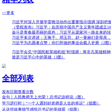
>>更多
习近平对深入开展学雷锋活动作出重要指示强调 深刻把
（受权发布）习近平：在庆祝中国共产主义青年团成立10
奋斗是青春最亮丽的底色：习近平从梁家河一路走来的珍
习近平多次讲述：王换于、邓玉芬、赵一曼她们是母亲，
习近平为志愿者点赞：你们所做的事业会载入史册（2图
习近平会见“中国民航英雄机组”时强调：将非凡英雄精
谁是习近平心中的英雄（3图）
全部列表
发布日期
查看次数
金句｜人民教师无上光荣！总书记这样说（图）
学习进行时｜“一个人遇到好老师是人生的幸运”（组图）
从这些故事细节感悟总书记的英雄观（组图）