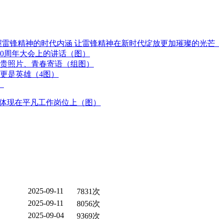
握雷锋精神的时代内涵 让雷锋精神在新时代绽放更加璀璨的光芒
0周年大会上的讲话（图）
贵照片、青春寄语（组图）
更是英雄（4图）
）
神体现在平凡工作岗位上（图）
2025-09-11
7831次
2025-09-11
8056次
2025-09-04
9369次