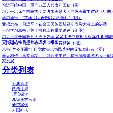
习近平给中国一重产业工人代表的回信（图）
习近平出席全国民族团结进步表彰大会并发表重要讲话（组图
学习新语丨“英雄是民族最闪亮的坐标”（图）
受权发布丨习近平：在全国民族团结进步表彰大会上的讲话
一起学习总书记关于探月工程重要论述（组图）
习近平在全国教育大会上强调 紧紧围绕立德树人根本任务 朝
育强国战略目标扎实迈进（组图）
人民领袖｜习近平心中的中华体育精神（3图）
总书记“公开课”｜自觉做矢志为民造福的无私奉献者（图）
薪火相传，再立新功——习近平主席回信激励香港各界人士倾
家发展
分类列表
经典论述
政策法规
理论探讨
总编谈方言论
研究案例
外国好人