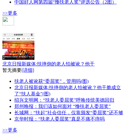
中国好人网第四届“搀扶老人奖”评选公告（2图）
>>更多
搀扶老人风险基金
北京日报新媒体:扶摔倒的老人怕被讹？他干
暂无摘要
[详细]
扶老人被讹获“委屈奖”，管用吗(图)
北京日报新媒体:扶摔倒的老人怕被讹？他干脆成立
了“扶人基金”(图)
绍兴文明网：“扶老人委屈奖”呼唤传统美德回归
郑州晚报：我们该如何面对 “搀扶老人委屈奖”
长城网：“扶起”社会信任，仅靠颁发“委屈奖”还不够
京华时报：“扶老人委屈奖”真是不痛不痒吗
>>更多