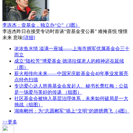
李连杰：壹基金，独立办“公”（3图）
李连杰昨日在接受专访时首谈“壹基金变公募” 难掩喜悦 憧憬
未来 意味
[详细]
浓浓鱼水情 溢满一座城——上海市拥军优属基金会三十
而立
成立“陆松芳”博爱基金 德清拉煤老人的精神还在延续
（图）
薪火相传向未来——中国宋庆龄基金会40年事业发展亮
点特色扫描
专访爱心达人慈善基金会发起人、秘书长曹红梅：公益
是一场爱与美好的传递 （组图）
社区基金会被纳入基层治理体系，未来如何破局是一大
挑战（组图）
湖南郴州：为“志愿郴军”插上“文明”的翅膀腾飞（4图）
>>更多