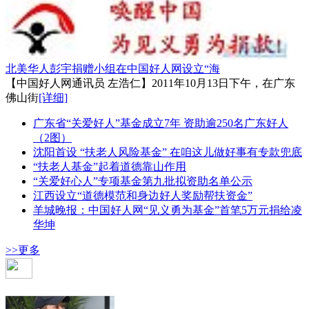
北美华人彭宇捐赠小组在中国好人网设立“海
【中国好人网通讯员 左浩仁】2011年10月13日下午，在广东
佛山街
[详细]
广东省“关爱好人”基金成立7年 资助逾250名广东好人
（2图）
沈阳首设 “扶老人风险基金” 在咱这儿做好事有专款兜底
“扶老人基金”起着道德靠山作用
“关爱好心人”专项基金第九批拟资助名单公示
江西设立“道德模范和身边好人奖励帮扶资金”
羊城晚报：中国好人网“见义勇为基金”首笔5万元捐给凌
华坤
>>更多
其它公益慈善基金