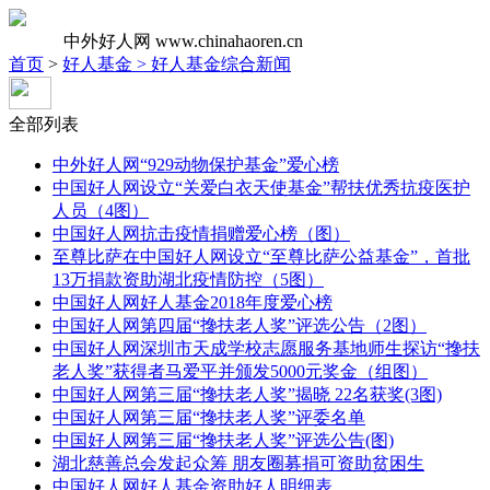
中外好人网
www.chinahaoren.cn
首页
>
好人基金 >
好人基金综合新闻
全部列表
中外好人网“929动物保护基金”爱心榜
中国好人网设立“关爱白衣天使基金”帮扶优秀抗疫医护
人员（4图）
中国好人网抗击疫情捐赠爱心榜（图）
至尊比萨在中国好人网设立“至尊比萨公益基金”，首批
13万捐款资助湖北疫情防控（5图）
中国好人网好人基金2018年度爱心榜
中国好人网第四届“搀扶老人奖”评选公告（2图）
中国好人网深圳市天成学校志愿服务基地师生探访“搀扶
老人奖”获得者马爱平并颁发5000元奖金（组图）
中国好人网第三届“搀扶老人奖”揭晓 22名获奖(3图)
中国好人网第三届“搀扶老人奖”评委名单
中国好人网第三届“搀扶老人奖”评选公告(图)
湖北慈善总会发起众筹 朋友圈募捐可资助贫困生
中国好人网好人基金资助好人明细表