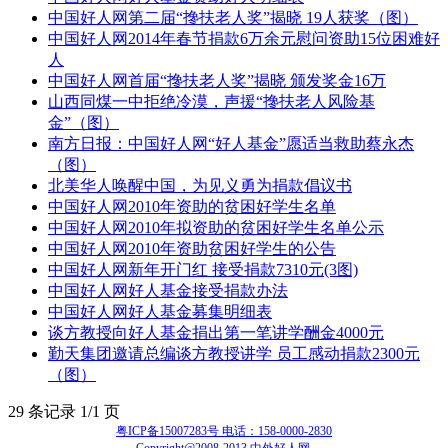
中国好人网第二届“搀扶老人奖”揭晓 19人获奖（图）
中国好人网2014年春节捐款6万余元慰问资助15位困难好
人
中国好人网首届“搀扶老人奖”揭晓 颁发奖金16万
山西同煤一中拒绝冷漠，声援“搀扶老人风险基
金”（图）
南方日报：中国好人网“好人基金”愿适当救助蔡永杰
（图）
北美华人唤醒中国，为见义勇为捐款倡议书
中国好人网2010年资助的贫困好学生名单
中国好人网2010年拟资助的贫困好学生名单公示
中国好人网2010年资助贫困好学生的公告
中国好人网新年开门红 接受捐款7310元(3图)
中国好人网好人基金接受捐款办法
中国好人网好人基金募集明细表
谈方教授向好人基金捐出第一笔讲学酬金4000元
勤天集团邀请总编谈方教授讲学 员工感动捐款2300元
（图）
29 条记录 1/1 页
粤ICP备15007283号 电话：158-0000-2830