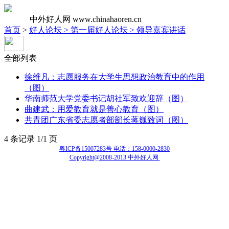
中外好人网
www.chinahaoren.cn
首页
>
好人论坛 >
第一届好人论坛 >
领导嘉宾讲话
全部列表
徐维凡：志愿服务在大学生思想政治教育中的作用
（图）
华南师范大学党委书记胡社军致欢迎辞（图）
曲建武：用爱教育就是善心教育（图）
共青团广东省委志愿者部部长蒋巍致词（图）
4 条记录 1/1 页
粤ICP备15007283号 电话：158-0000-2830
Copyright@2008-2013 中外好人网