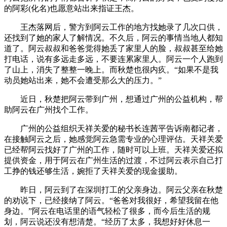
的阿彩(化名)也愿意站出来指证王杰。
王杰落网后，警方到阿云工作的地方找她录了几次口供，
还找到了她的家人了解情况。不久后，阿云的事情当地人都知
道了。阿云叔叔和爸爸觉得她丢了家里人的脸，叔叔甚至给她
打电话，说有多远走多远，不要连累家里人。阿云一个人跑到
了山上，消失了整整一晚上。而秋楚也很内疚。“如果不是我
动员她站出来，她不会遭受那么大的压力。”
近日，秋楚把阿云带到广州，想通过广州的公益机构，帮
助阿云在广州找个工作。
广州的公益组织天祥关爱的秘书长连茜平告诉南都记者，
在接触阿云之后，她感觉阿云急需专业的心理评估。天祥关爱
已经帮阿云找好了广州的工作，随时可以上班。天祥关爱还拟
提供资金，用于阿云在广州生活的过渡，不过阿云表示自己打
工挣的钱还够生活，婉拒了天祥关爱的现金援助。
昨日，阿云到了在深圳打工的父亲身边。阿云父亲在秋楚
的劝说下，已经接纳了阿云。“爸爸对我很好，希望我留在他
身边。”阿云在电话里的语气轻松了很多，而今后生活的规
划，阿云说还没有想清楚。“经历了太多，我想好好休息一