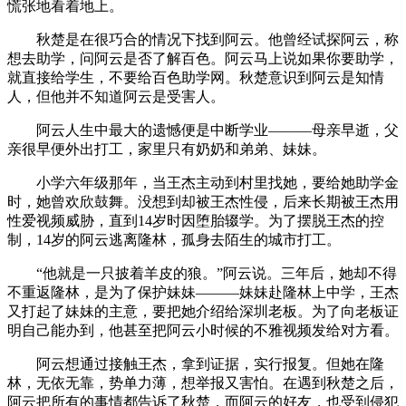
慌张地看着地上。
秋楚是在很巧合的情况下找到阿云。他曾经试探阿云，称
想去助学，问阿云是否了解百色。阿云马上说如果你要助学，
就直接给学生，不要给百色助学网。秋楚意识到阿云是知情
人，但他并不知道阿云是受害人。
阿云人生中最大的遗憾便是中断学业———母亲早逝，父
亲很早便外出打工，家里只有奶奶和弟弟、妹妹。
小学六年级那年，当王杰主动到村里找她，要给她助学金
时，她曾欢欣鼓舞。没想到却被王杰性侵，后来长期被王杰用
性爱视频威胁，直到14岁时因堕胎辍学。为了摆脱王杰的控
制，14岁的阿云逃离隆林，孤身去陌生的城市打工。
“他就是一只披着羊皮的狼。”阿云说。三年后，她却不得
不重返隆林，是为了保护妹妹———妹妹赴隆林上中学，王杰
又打起了妹妹的主意，要把她介绍给深圳老板。为了向老板证
明自己能办到，他甚至把阿云小时候的不雅视频发给对方看。
阿云想通过接触王杰，拿到证据，实行报复。但她在隆
林，无依无靠，势单力薄，想举报又害怕。在遇到秋楚之后，
阿云把所有的事情都告诉了秋楚，而阿云的好友，也受到侵犯