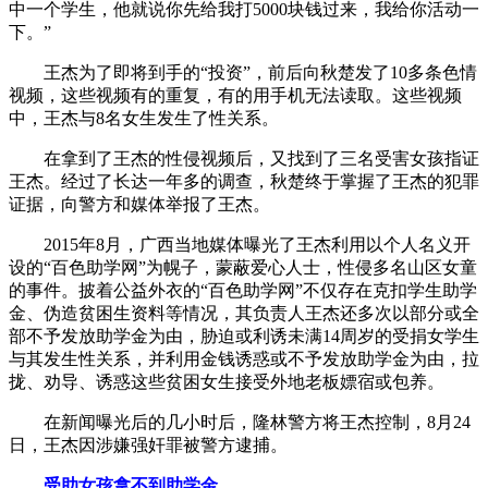
中一个学生，他就说你先给我打5000块钱过来，我给你活动一
下。”
王杰为了即将到手的“投资”，前后向秋楚发了10多条色情
视频，这些视频有的重复，有的用手机无法读取。这些视频
中，王杰与8名女生发生了性关系。
在拿到了王杰的性侵视频后，又找到了三名受害女孩指证
王杰。经过了长达一年多的调查，秋楚终于掌握了王杰的犯罪
证据，向警方和媒体举报了王杰。
2015年8月，广西当地媒体曝光了王杰利用以个人名义开
设的“百色助学网”为幌子，蒙蔽爱心人士，性侵多名山区女童
的事件。披着公益外衣的“百色助学网”不仅存在克扣学生助学
金、伪造贫困生资料等情况，其负责人王杰还多次以部分或全
部不予发放助学金为由，胁迫或利诱未满14周岁的受捐女学生
与其发生性关系，并利用金钱诱惑或不予发放助学金为由，拉
拢、劝导、诱惑这些贫困女生接受外地老板嫖宿或包养。
在新闻曝光后的几小时后，隆林警方将王杰控制，8月24
日，王杰因涉嫌强奸罪被警方逮捕。
受助女孩拿不到助学金