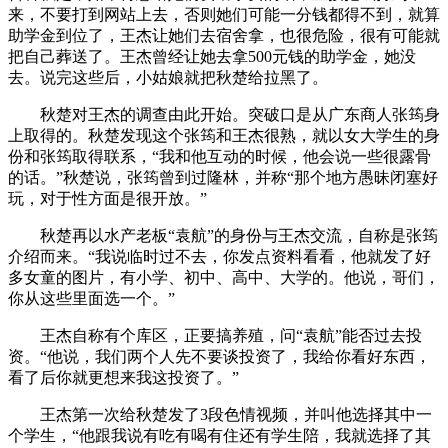
来，不要打到网站上去，否则她们可能一分钱都得不到，就算
助学金到位了，王杰让她们去宿舍拿，也很危险，很有可能就
把自己葬送了。王杰曾经让她去拿500元钱的助学金，她没
去。说完这些后，小姑娘就把秋楚给拉黑了。
秋楚对王杰的调查由此开始。突破口是从广东商人张筠身
上取得的。秋楚发现这个张筠和王杰很熟，就以女大学生的身
份和张筠取得联系，“我和他互动的时候，他会说一些很露骨
的话。”秋楚说，张筠曾到过隆林，并称“那个地方愚昧闭塞好
玩，对于性方面是很开放。”
秋楚再以水产老板“袁航”的身份与王杰交流，自称是张筠
介绍而来。“我说临时过不去，你发点资料看看，他就发了好
多女童的图片，有小学、初中、高中、大学的。他说，哥们，
你从这些里面选一个。”
王杰自称有个库区，正要搞养殖，问“袁航”能否过去投
资。“他说，我们两个人先不要谈投资了，我给你看好东西，
看了后你就更想来我这投资了。”
王杰第一次给秋楚发了3段色情视频，并叫他选择其中一
个学生，“他跟我说有吃有喝有住还有学生陪，我就选择了其