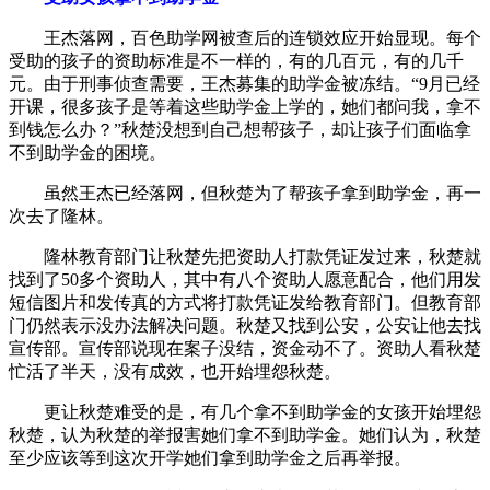
王杰落网，百色助学网被查后的连锁效应开始显现。每个
受助的孩子的资助标准是不一样的，有的几百元，有的几千
元。由于刑事侦查需要，王杰募集的助学金被冻结。“9月已经
开课，很多孩子是等着这些助学金上学的，她们都问我，拿不
到钱怎么办？”秋楚没想到自己想帮孩子，却让孩子们面临拿
不到助学金的困境。
虽然王杰已经落网，但秋楚为了帮孩子拿到助学金，再一
次去了隆林。
隆林教育部门让秋楚先把资助人打款凭证发过来，秋楚就
找到了50多个资助人，其中有八个资助人愿意配合，他们用发
短信图片和发传真的方式将打款凭证发给教育部门。但教育部
门仍然表示没办法解决问题。秋楚又找到公安，公安让他去找
宣传部。宣传部说现在案子没结，资金动不了。资助人看秋楚
忙活了半天，没有成效，也开始埋怨秋楚。
更让秋楚难受的是，有几个拿不到助学金的女孩开始埋怨
秋楚，认为秋楚的举报害她们拿不到助学金。她们认为，秋楚
至少应该等到这次开学她们拿到助学金之后再举报。