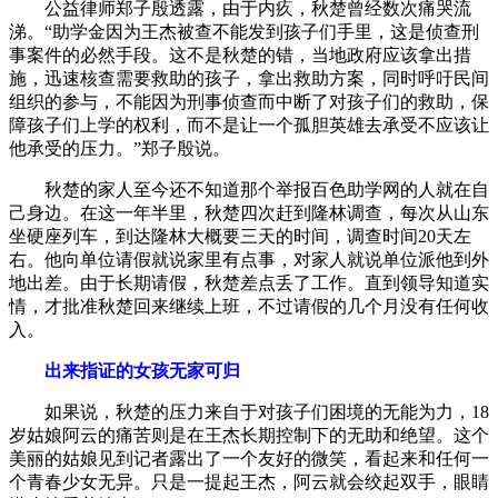
公益律师郑子殷透露，由于内疚，秋楚曾经数次痛哭流
涕。“助学金因为王杰被查不能发到孩子们手里，这是侦查刑
事案件的必然手段。这不是秋楚的错，当地政府应该拿出措
施，迅速核查需要救助的孩子，拿出救助方案，同时呼吁民间
组织的参与，不能因为刑事侦查而中断了对孩子们的救助，保
障孩子们上学的权利，而不是让一个孤胆英雄去承受不应该让
他承受的压力。”郑子殷说。
秋楚的家人至今还不知道那个举报百色助学网的人就在自
己身边。在这一年半里，秋楚四次赶到隆林调查，每次从山东
坐硬座列车，到达隆林大概要三天的时间，调查时间20天左
右。他向单位请假就说家里有点事，对家人就说单位派他到外
地出差。由于长期请假，秋楚差点丢了工作。直到领导知道实
情，才批准秋楚回来继续上班，不过请假的几个月没有任何收
入。
出来指证的女孩无家可归
如果说，秋楚的压力来自于对孩子们困境的无能为力，18
岁姑娘阿云的痛苦则是在王杰长期控制下的无助和绝望。这个
美丽的姑娘见到记者露出了一个友好的微笑，看起来和任何一
个青春少女无异。只是一提起王杰，阿云就会绞起双手，眼睛