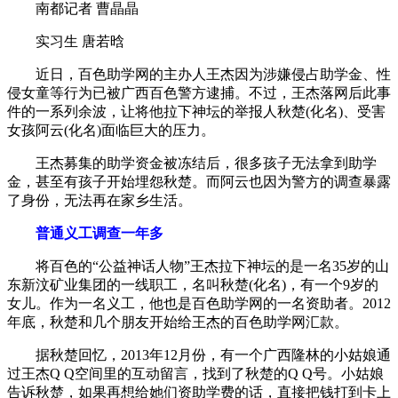
南都记者 曹晶晶
实习生 唐若晗
近日，百色助学网的主办人王杰因为涉嫌侵占助学金、性
侵女童等行为已被广西百色警方逮捕。不过，王杰落网后此事
件的一系列余波，让将他拉下神坛的举报人秋楚(化名)、受害
女孩阿云(化名)面临巨大的压力。
王杰募集的助学资金被冻结后，很多孩子无法拿到助学
金，甚至有孩子开始埋怨秋楚。而阿云也因为警方的调查暴露
了身份，无法再在家乡生活。
普通义工调查一年多
将百色的“公益神话人物”王杰拉下神坛的是一名35岁的山
东新汶矿业集团的一线职工，名叫秋楚(化名)，有一个9岁的
女儿。作为一名义工，他也是百色助学网的一名资助者。2012
年底，秋楚和几个朋友开始给王杰的百色助学网汇款。
据秋楚回忆，2013年12月份，有一个广西隆林的小姑娘通
过王杰Q Q空间里的互动留言，找到了秋楚的Q Q号。小姑娘
告诉秋楚，如果再想给她们资助学费的话，直接把钱打到卡上