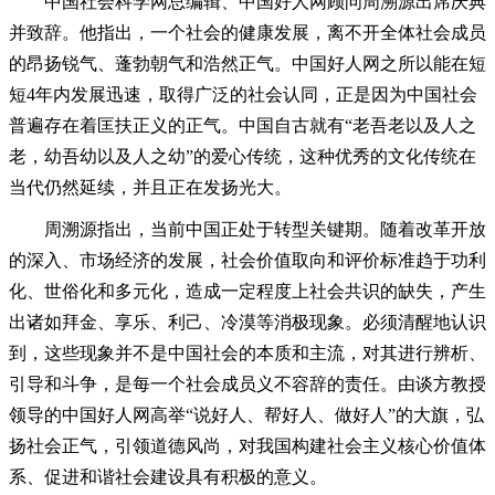
中国社会科学网总编辑、中国好人网顾问周溯源出席庆典
并致辞。他指出，一个社会的健康发展，离不开全体社会成员
的昂扬锐气、蓬勃朝气和浩然正气。中国好人网之所以能在短
短4年内发展迅速，取得广泛的社会认同，正是因为中国社会
普遍存在着匡扶正义的正气。中国自古就有“老吾老以及人之
老，幼吾幼以及人之幼”的爱心传统，这种优秀的文化传统在
当代仍然延续，并且正在发扬光大。
周溯源指出，当前中国正处于转型关键期。随着改革开放
的深入、市场经济的发展，社会价值取向和评价标准趋于功利
化、世俗化和多元化，造成一定程度上社会共识的缺失，产生
出诸如拜金、享乐、利己、冷漠等消极现象。必须清醒地认识
到，这些现象并不是中国社会的本质和主流，对其进行辨析、
引导和斗争，是每一个社会成员义不容辞的责任。由谈方教授
领导的中国好人网高举“说好人、帮好人、做好人”的大旗，弘
扬社会正气，引领道德风尚，对我国构建社会主义核心价值体
系、促进和谐社会建设具有积极的意义。