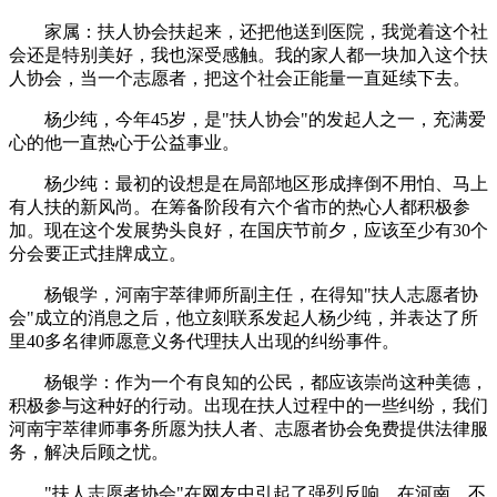
家属：扶人协会扶起来，还把他送到医院，我觉着这个社
会还是特别美好，我也深受感触。我的家人都一块加入这个扶
人协会，当一个志愿者，把这个社会正能量一直延续下去。
杨少纯，今年45岁，是"扶人协会"的发起人之一，充满爱
心的他一直热心于公益事业。
杨少纯：最初的设想是在局部地区形成摔倒不用怕、马上
有人扶的新风尚。在筹备阶段有六个省市的热心人都积极参
加。现在这个发展势头良好，在国庆节前夕，应该至少有30个
分会要正式挂牌成立。
杨银学，河南宇萃律师所副主任，在得知"扶人志愿者协
会"成立的消息之后，他立刻联系发起人杨少纯，并表达了所
里40多名律师愿意义务代理扶人出现的纠纷事件。
杨银学：作为一个有良知的公民，都应该崇尚这种美德，
积极参与这种好的行动。出现在扶人过程中的一些纠纷，我们
河南宇萃律师事务所愿为扶人者、志愿者协会免费提供法律服
务，解决后顾之忧。
"扶人志愿者协会"在网友中引起了强烈反响，在河南，不