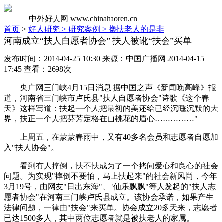
中外好人网
www.chinahaoren.cn
首页
>
好人研究 >
研究案例 >
搀扶老人的是非
河南成立“扶人自愿者协会” 扶人被讹“扶会”买单
发布时间：2014-04-25 10:30 来源：中国广播网 2014-04-15
17:45 查看：2698次
央广网三门峡4月15日消息 据中国之声《新闻晚高峰》报
道，河南省三门峡市卢氏县"扶人自愿者协会"诗歌《这个春
天》这样写道：扶起一个人把最初的美还给已经沉睡沉默的大
界，扶正一个人把芬芳定格在山桃花的眉心……………"
上周五，在蒙蒙春雨中，又有40多名会员和志愿者自愿加
入"扶人协会"。
看到有人摔倒，扶不扶成为了一个拷问爱心和良心的社会
问题。为实现"摔倒不要怕，马上扶起来"的社会新风尚，今年
3月19号，由网友"日出东海"、"仙乐飘飘"等人发起的"扶人志
愿者协会"在河南三门峡卢氏县成立。该协会承诺，如果产生
法律问题，一律由"扶会"来买单。协会成立20多天来，志愿者
已达1500多人，其中两位志愿者就是被扶老人的家属。